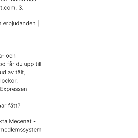
t.com. 3.
 erbjudanden |
ea- och
 får du upp till
d av tält,
lockor,
 Expressen
ar fått?
kta Mecenat -
tt medlemssystem