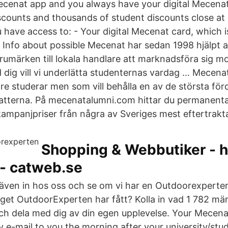
cenat app and you always have your digital Mecenat
iscounts and thousands of student discounts close at 
have access to: - Your digital Mecenat card, which i
 Info about possible Mecenat har sedan 1998 hjälpt al
rumärken till lokala handlare att marknadsföra sig mo
dig vill vi underlätta studenternas vardag … Mecenat
re studerar men som vill behålla en av de största för
batterna. På mecenatalumni.com hittar du permanenta
ampanjpriser från några av Sveriges mest eftertrak
Shopping & Webbutiker - h
 - catweb.se
la även in hos oss och se om vi har en Outdoorexpert
get OutdoorExperten har fått? Kolla in vad 1 782 mä
ch dela med dig av din egen upplevelse. Your Mecena
y e-mail to you the morning after your university/stu