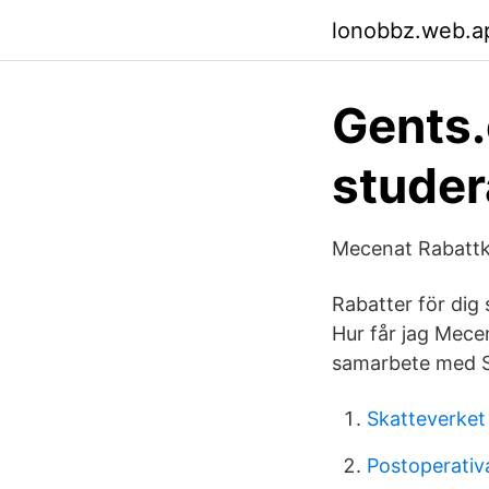
lonobbz.web.a
Gents.
stude
Mecenat Rabattk
Rabatter för dig
Hur får jag Mece
samarbete med 
Skatteverket
Postoperativa