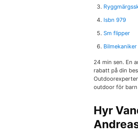
Ryggmärgsska
Isbn 979
Sm flipper
Bilmekaniker
24 min sen. En 
rabatt på din be
Outdoorexperten.
outdoor för barn
Hyr Van
Andreas