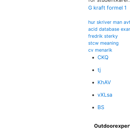
G kraft formel 1
hur skriver man avt
acid database exa
fredrik sterky
stcw meaning
cv menarik
CKQ
tj
KhAV
vXLsa
BS
Outdoorexper