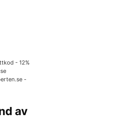
ttkod - 12%
.se
erten.se -
nd av