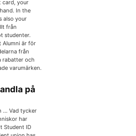
 card, your
hand. In the
s also your
lt från
t studenter.
 Alumni är för
delarna från
 rabatter och
tade varumärken.
andla på
en … Vad tycker
nniskor har
t Student ID
dent union has