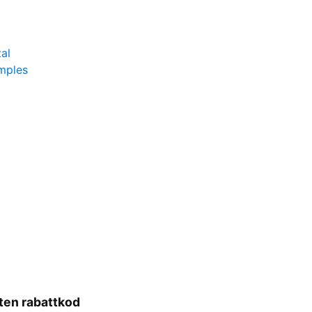
al
mples
ten rabattkod