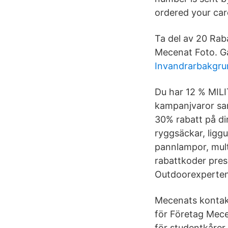
ordered your car
Ta del av 20 Ra
Mecenat Foto. Gå 
Invandrarbakgru
Du har 12 % MILIT
kampanjvaror sam
30% rabatt på din
ryggsäckar, liggu
pannlampor, mult
rabattkoder prese
Outdoorexperten
Mecenats kontakt
för Företag Mece
för studentkårer.