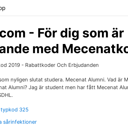
pp
com - För dig som är
rande med Mecenatko
od 2019 - Rabattkoder Och Erbjudanden
 som nyligen slutat studera. Mecenat Alumni. Vad är
nat Alumni? Jag är student men har fått Mecenat Al
SDHL.
 typkod 325
 sårinfektioner