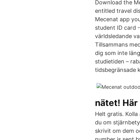
Download the Me
entitled travel d
Mecenat app you 
student ID card -
världsledande va
Tillsammans med 
dig som inte läng
studietiden – ra
tidsbegränsade k
nätet! Här
Helt gratis. Kol
du om stjärnbety
skrivit om dem o
number is sent b