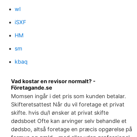
wI
iSXF
HM
sm
kbaq
Vad kostar en revisor normalt? -
Företagande.se
Momsen ingår i det pris som kunden betalar.
Skifteretsattest Når du vil foretage et privat
skifte. hvis du/I ønsker at privat skifte
dødsboet Ofte kan arvinger selv behandle et
dødsbo, altså foretage en præcis opgørelse på