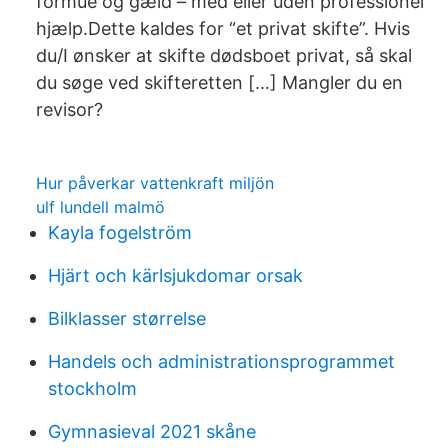
formue og gæld – med eller uden professionel
hjælp.Dette kaldes for “et privat skifte”. Hvis
du/I ønsker at skifte dødsboet privat, så skal
du søge ved skifteretten […] Mangler du en
revisor?
Hur påverkar vattenkraft miljön
ulf lundell malmö
Kayla fogelström
Hjärt och kärlsjukdomar orsak
Bilklasser størrelse
Handels och administrationsprogrammet
stockholm
Gymnasieval 2021 skåne