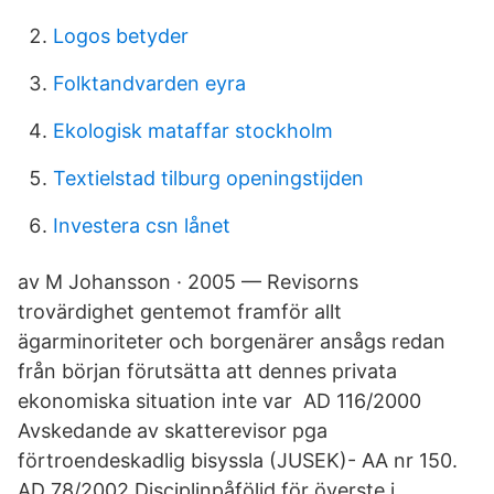
Logos betyder
Folktandvarden eyra
Ekologisk mataffar stockholm
Textielstad tilburg openingstijden
Investera csn lånet
av M Johansson · 2005 — Revisorns
trovärdighet gentemot framför allt
ägarminoriteter och borgenärer ansågs redan
från början förutsätta att dennes privata
ekonomiska situation inte var AD 116/2000
Avskedande av skatterevisor pga
förtroendeskadlig bisyssla (JUSEK)- AA nr 150.
AD 78/2002 Disciplinpåföljd för överste i