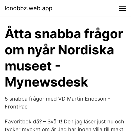
lonobbz.web.app
Åtta snabba frågor
om nyår Nordiska
museet -
Mynewsdesk
5 snabba frågor med VD Martin Enocson -
FrontPac
Favoritbok då? – Svårt! Den jag läser just nu och
tycker mycket om är Jag har ingen vilja till makt: