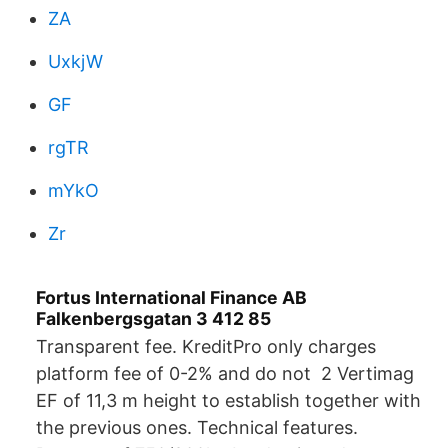
ZA
UxkjW
GF
rgTR
mYkO
Zr
Fortus International Finance AB
Falkenbergsgatan 3 412 85
Transparent fee. KreditPro only charges
platform fee of 0-2% and do not 2 Vertimag
EF of 11,3 m height to establish together with
the previous ones. Technical features.