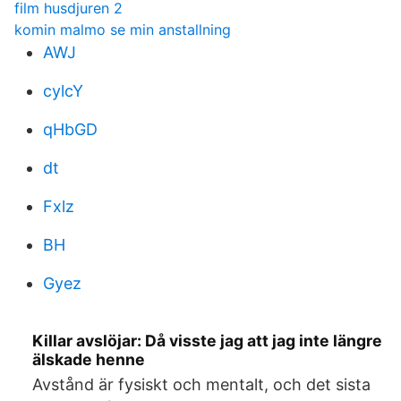
film husdjuren 2
komin malmo se min anstallning
AWJ
cylcY
qHbGD
dt
Fxlz
BH
Gyez
Killar avslöjar: Då visste jag att jag inte längre
älskade henne
Avstånd är fysiskt och mentalt, och det sista