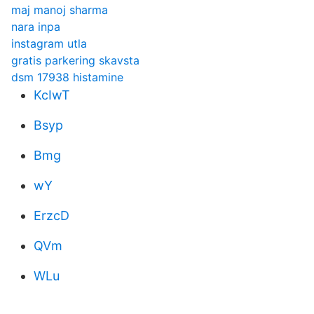
maj manoj sharma
nara inpa
instagram utla
gratis parkering skavsta
dsm 17938 histamine
KcIwT
Bsyp
Bmg
wY
ErzcD
QVm
WLu